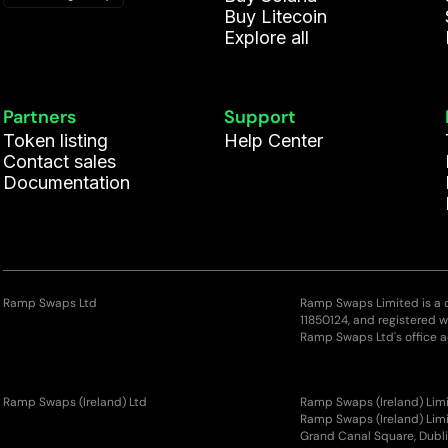
Buy Litecoin
Explore all
Partners
Support
Token listing
Help Center
Contact sales
Documentation
Ramp Swaps Ltd
Ramp Swaps Limited is a
11850124, and registered 
Ramp Swaps Ltd's office a
Ramp Swaps (Ireland) Ltd
Ramp Swaps (Ireland) Limi
Ramp Swaps (Ireland) Limit
Grand Canal Square, Dubli