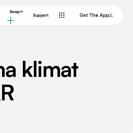
Swap
Get The App
Support
na klimat
AR