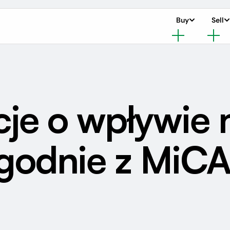
Buy
Sell
je o wpływie 
godnie z MiC