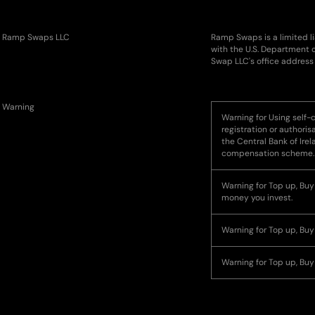
Ramp Swaps LLC
Ramp Swaps is a limited l
with the U.S. Department 
Swap LLC's office address 
Warning
Warning for Using self-c
registration or authoris
the Central Bank of Ire
compensation scheme.
Warning for Top up, Buy o
money you invest.
Warning for Top up, Buy
Warning for Top up, Buy 