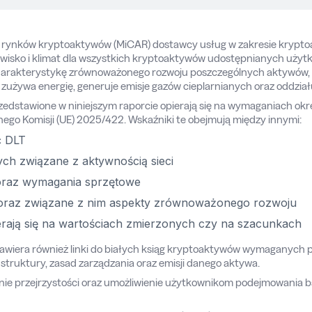
 rynków kryptoaktywów (MiCAR) dostawcy usług w zakresie krypto
isko i klimat dla wszystkich kryptoaktywów udostępnianych użytko
arakterystykę zrównoważonego rozwoju poszczególnych aktywów, 
 zużywa energię, generuje emisje gazów cieplarnianych oraz oddział
edstawione w niniejszym raporcie opierają się na wymaganiach okreś
go Komisji (UE) 2025/422. Wskaźniki te obejmują między innymi:
ć DLT
ych związane z aktywnością sieci
oraz wymagania sprzętowe
raz związane z nim aspekty zrównoważonego rozwoju
erają się na wartościach zmierzonych czy na szacunkach
era również linki do białych ksiąg kryptoaktywów wymaganych pr
truktury, zasad zarządzania oraz emisji danego aktywa.
enie przejrzystości oraz umożliwienie użytkownikom podejmowania 