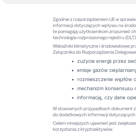
Zgodnie z rozporządzeniem UE w sprawie
informacji dotyczących wpływu na środow
te pomagają użytkownikom zrozumieć ch
technologia rozproszonego rejestru (DLT)
Wskaźniki klimatyczne i środowiskowe prz
Załącznika do Rozporządzenia Delegowane
zużycie energii przez sie
emisje gazów cieplarnian
rozmieszczenie węzłów 
mechanizm konsensusu o
informację, czy dane opi
W stosownych przypadkach dokument zawi
do dodatkowych informacji dotyczących s
Celem niniejszych ujawnień jest zwiększ
korzystania z kryptoaktywów.