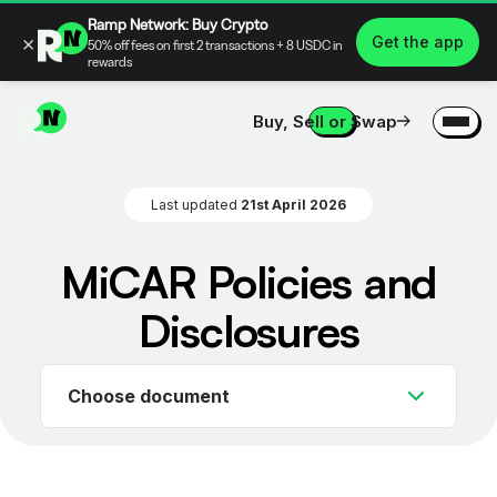
Ramp Network: Buy Crypto
×
Get the app
50% off fees on first 2 transactions + 8 USDC in
rewards
Buy, Sell or Swap
Last updated
21st April 2026
MiCAR Policies and
Disclosures
Choose document