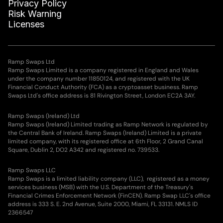
Privacy Policy
Risk Warning
Licenses
Ramp Swaps Ltd
Ramp Swaps Limited is a company registered in England and Wales
under the company number 11850124, and registered with the UK
Financial Conduct Authority (FCA) as a cryptoasset business. Ramp
Swaps Ltd's office address is 81 Rivington Street, London EC2A 3AY.
Ramp Swaps (Ireland) Ltd
Ramp Swaps (Ireland) Limited trading as Ramp Network is regulated by
the Central Bank of Ireland. Ramp Swaps (Ireland) Limited is a private
limited company, with its registered office at 6th Floor, 2 Grand Canal
Square, Dublin 2, DO2 A342 and registered no. 739533.
Ramp Swaps LLC
Ramp Swaps is a limited liability company (LLC), registered as a money
services business (MSB) with the U.S. Department of the Treasury's
Financial Crimes Enforcement Network (FinCEN). Ramp Swap LLC's office
address is 333 S. E. 2nd Avenue, Suite 2000, Miami, FL 33131. NMLS ID
2366547