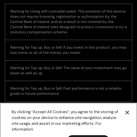
Warning for Using self-custodial wallet: The provision of this service
does not require licensing, registration or authorisation by the
Central Bank of Ireland, and as a result is not covered by the
Central Bank of Ireland rules designed to protect consumers or by a
statutory compensation scheme.
Warning for Top up, Buy or Sell: If you invest in this product, you may
lose some, or all, of the money you invest.
Warning for Top up, Buy or Sell: The value of your investment may go
down as well as up.
Warning for Top up, Buy or Sell: Past performance is not a reliable
guide to future performance.
By clicking “Accept All Cookies”, you agree to the storing of
cookies on your device to enhance site navigation, analyze
site usage, and assist in our marketing efforts. For
information: